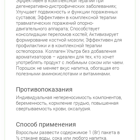
Эффективен в комплексной терапии при
дегенеративно-дистрофических заболеваниях;
Улучшает подвижность и функции пораженных
суставов; Эффективен в комплексной терапии
травматических поражений опорно-
двигательного аппарата; Способствует
консолидации переломов костей; Активизирует
формирование костной мозоли; Эффективен для
профилактики и в комплексной терапии
остеопороза. Коллаген Ультра без добавления
ароматизаторов – идеален для тех, кто хочет
употреблять продукт с любимым соком или чаем.
Порошок не меняет вкус напитка, обогащая его
полезными аминокислотами и витаминами.
Противопоказания
Индивидуальная непереносимость компонентов,
беременность, кормление грудью, повышенная
свертываемость крови, оксалурия.
Способ применения
Взрослым развести содержимое 1 (8г) пакета в
½ стакане воды, сока или любого напитка.