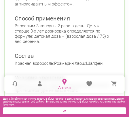
антиоксидантным эффектом.
Способ применения
Взрослым 3 капсулы 2 раза в день. Детям
старше 3-х лет дозировка определяется по
формуле: детская доза = (взрослая доза / 75) х
вес ребенка.
Состав
Красная водоросль;Розмарин;Хвощ;Шалфей.
Условия хранения
Хранить в сухом, недоступном для детей месте
при температуре не выше +25°C.
Данный сайт может использовать файлы «cookie» с целью персонализации сервисов и повышения
удобства пользования веб-сайтом. Если вы не хотите получать файлы «cookie», измените настройки
браузера.
ОК