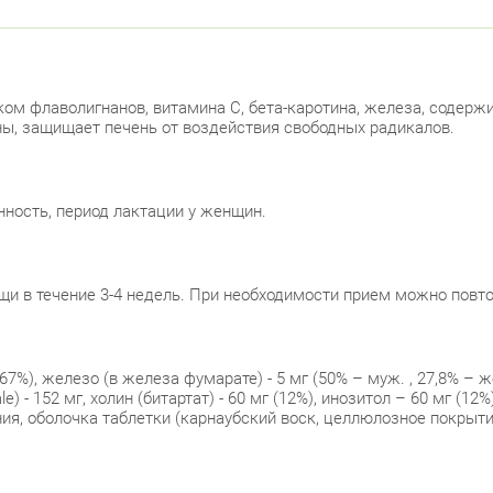
ом флаволигнанов, витамина С, бета-каротина, железа, содержи
ны, защищает печень от воздействия свободных радикалов.
ность, период лактации у женщин.
щи в течение 3-4 недель. При необходимости прием можно повто
(267%), железо (в железа фумарате) - 5 мг (50% – муж. , 27,8% –
ale) - 152 мг, холин (битартат) - 60 мг (12%), инозитол – 60 мг 
ния, оболочка таблетки (карнаубский воск, целлюлозное покрыти