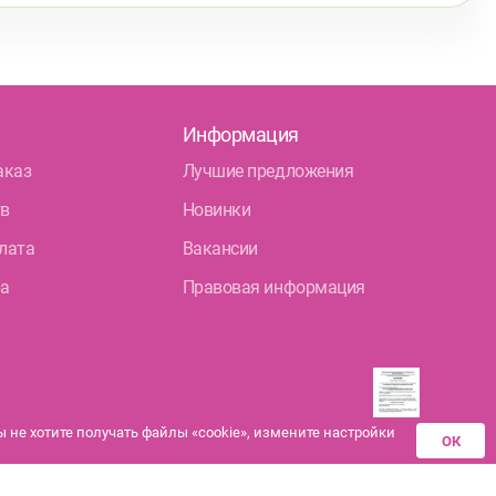
Информация
аказ
Лучшие предложения
тв
Новинки
лата
Вакансии
ра
Правовая информация
не хотите получать файлы «cookie», измените настройки
ОК
Разрешения аптек-
партнеров на
дистанционную продажу