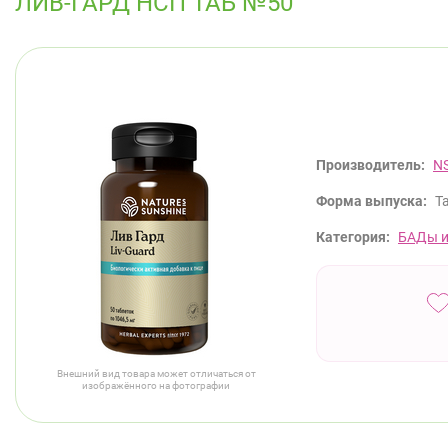
ЛИВ-ГАРД НСП ТАБ №50
Производитель:
N
Форма выпуска:
Т
Категория:
БАДы и
Внешний вид товара может отличаться от
изображённого на фотографии