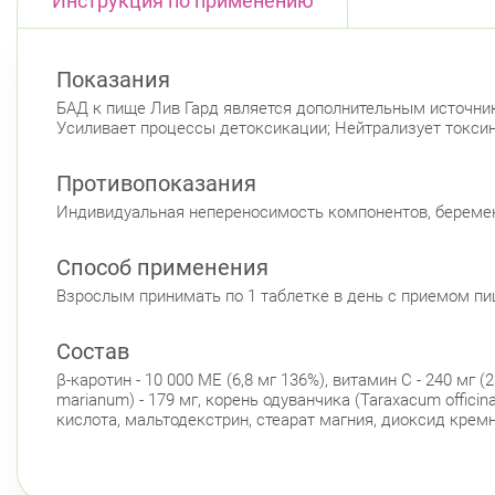
Инструкция по применению
Показания
БАД к пище Лив Гард является дополнительным источник
Усиливает процессы детоксикации; Нейтрализует токси
Противопоказания
Индивидуальная непереносимость компонентов, беремен
Способ применения
Взрослым принимать по 1 таблетке в день с приемом пи
Состав
β-каротин - 10 000 МЕ (6,8 мг 136%), витамин С - 240 мг 
marianum) - 179 мг, корень одуванчика (Taraxacum officin
кислота, мальтодекстрин, стеарат магния, диоксид крем