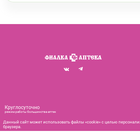
Круглосуточно
режим работы большинства аптек
+7 (812) 292-00-00
Данный сайт может использовать файлы «cookie» с целью персонализ
браузера.
справочная служба с 9:00 до 21:00
с 9:00 до 21:00