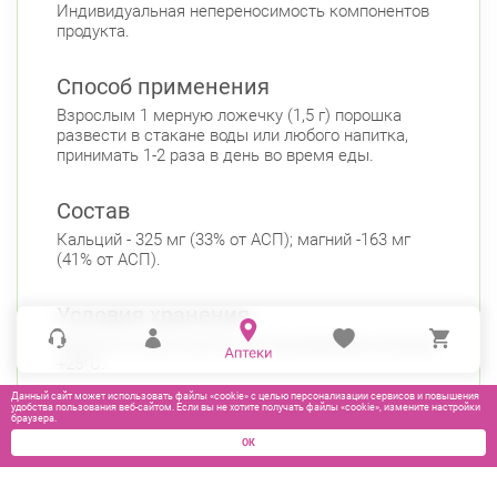
Индивидуальная непереносимость компонентов
продукта.
Способ применения
Взрослым 1 мерную ложечку (1,5 г) порошка
развести в стакане воды или любого напитка,
принимать 1-2 раза в день во время еды.
Состав
Кальций - 325 мг (33% от АСП); магний -163 мг
(41% от АСП).
Условия хранения
Хранить в сухом месте, при температуре не выше
+25°С.
Данный сайт может использовать файлы «cookie» с целью персонализации сервисов и повышения
удобства пользования веб-сайтом. Если вы не хотите получать файлы «cookie», измените настройки
браузера.
ОК