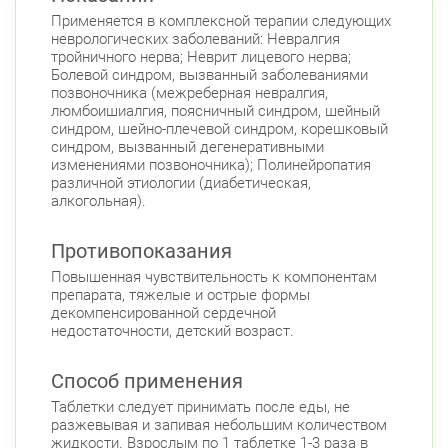
Невский район
Применяется в комплексной терапии следующих
ул. Дыбенко ул., д. 8, к. 3
неврологических заболеваний: Невралгия
Круглосуточно
тройничного нерва; Неврит лицевого нерва;
Улица Дыбенко
Болевой синдром, вызванный заболеваниями
Подвойского 6/5 (Белышева, 5)
позвоночника (межреберная невралгия,
8:00-22:00
люмбоишиалгия, поясничный синдром, шейный
Проспект Большевиков
Улица Дыбенко
синдром, шейно-плечевой синдром, корешковый
Петроградский район
синдром, вызванный дегенеративными
изменениями позвоночника); Полинейропатия
Чкаловский пр., д. 60
Круглосуточно
различной этиологии (диабетическая,
Петроградская
Спортивная
алкогольная).
Чкаловская
Противопоказания
Приморский район
Повышенная чувствительность к компонентам
Туристская ул., д.28 к.1
Круглосуточно
препарата, тяжелые и острые формы
Беговая
декомпенсированной сердечной
недостаточности, детский возраст.
Савушкина ул., д.143
Круглосуточно
Беговая
Способ применения
Комендантский пр., д. 34 к. 1
Круглосуточно
Таблетки следует принимать после еды, не
Комендантский пр.
разжевывая и запивая небольшим количеством
Коломяжский пр. 26 (Аллея Поликарпова, д.
жидкости. Взрослым по 1 таблетке 1-3 раза в