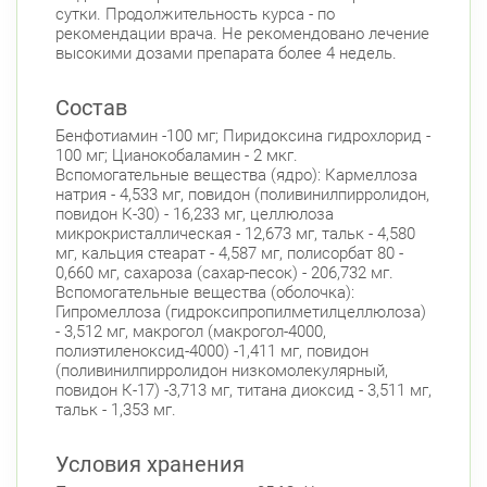
сутки. Продолжительность курса - по
2)
Круглосуточно
рекомендации врача. Не рекомендовано лечение
Пионерская
высокими дозами препарата более 4 недель.
Богатырский пр., д. 28
Круглосуточно
Пионерская
Комендантский пр.
Состав
Фрунзенский район
Бенфотиамин -100 мг; Пиридоксина гидрохлорид -
100 мг; Цианокобаламин - 2 мкг.
Дунайский пр., д. 34/16
Круглосуточно
Вспомогательные вещества (ядро): Кармеллоза
Дунайская
натрия - 4,533 мг, повидон (поливинилпирролидон,
повидон К-30) - 16,233 мг, целлюлоза
Белы Куна, д.1, к.1
8:00-22:00
микрокристаллическая - 12,673 мг, тальк - 4,580
Бухарестская
Международная
мг, кальция стеарат - 4,587 мг, полисорбат 80 -
0,660 мг, сахароза (сахар-песок) - 206,732 мг.
Вспомогательные вещества (оболочка):
Гипромеллоза (гидроксипропилметилцеллюлоза)
- 3,512 мг, макрогол (макрогол-4000,
полиэтиленоксид-4000) -1,411 мг, повидон
(поливинилпирролидон низкомолекулярный,
повидон К-17) -3,713 мг, титана диоксид - 3,511 мг,
тальк - 1,353 мг.
Условия хранения