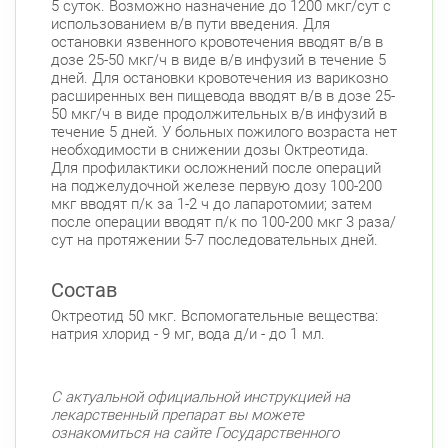
5 суток. Возможно назначение до 1200 мкг/сут с
использованием в/в пути введения. Для
остановки язвенного кровотечения вводят в/в в
дозе 25-50 мкг/ч в виде в/в инфузий в течение 5
дней. Для остановки кровотечения из варикозно
расширенных вен пищевода вводят в/в в дозе 25-
50 мкг/ч в виде продолжительных в/в инфузий в
течение 5 дней. У больных пожилого возраста нет
необходимости в снижении дозы Октреотида.
Для профилактики осложнений после операций
на поджелудочной железе первую дозу 100-200
мкг вводят п/к за 1-2 ч до лапаротомии; затем
после операции вводят п/к по 100-200 мкг 3 раза/
сут на протяжении 5-7 последовательных дней.
Состав
Октреотид 50 мкг. Вспомогательные вещества:
натрия хлорид - 9 мг, вода д/и - до 1 мл.
С актуальной официальной инструкцией на
лекарственный препарат вы можете
ознакомиться на сайте Государственного