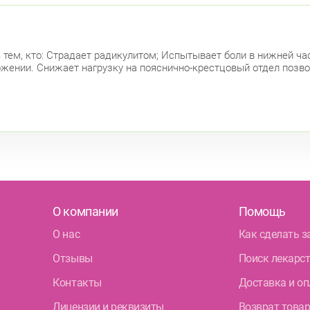
тем, кто: Страдает радикулитом; Испытывает боли в нижней ча
ении. Снижает нагрузку на пояснично-крестцовый отдел позво
О компании
Помощь
О нас
Как сделать з
Отзывы
Поиск лекарс
Контакты
Доставка и оп
Лицензии и реквизиты
Возврат това