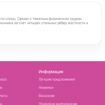
сти спины; Связан с тяжелым физическим трудом.
ночника за счет четырёх стальных рёбер жесткости и
Информация
аказ
Лучшие предложения
тв
Новинки
лата
Вакансии
ра
Правовая информация