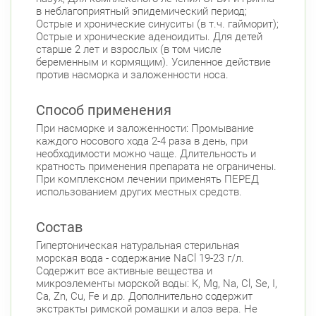
в неблагоприятный эпидемический период;
Острые и хронические синуситы (в т.ч. гайморит);
Острые и хронические аденоидиты. Для детей
старше 2 лет и взрослых (в том числе
беременным и кормящим). Усиленное действие
против насморка и заложенности носа.
Способ применения
При насморке и заложенности: Промывание
каждого носового хода 2-4 раза в день, при
необходимости можно чаще. Длительность и
кратность применения препарата не ограничены.
При комплексном лечении применять ПЕРЕД
использованием других местных средств.
Состав
Гипертоническая натуральная стерильная
морская вода - содержание NaCl 19-23 г/л.
Содержит все активные вещества и
микроэлементы морской воды: K, Mg, Na, Cl, Se, I,
Ca, Zn, Cu, Fe и др. Дополнительно содержит
экстракты римской ромашки и алоэ вера. Не