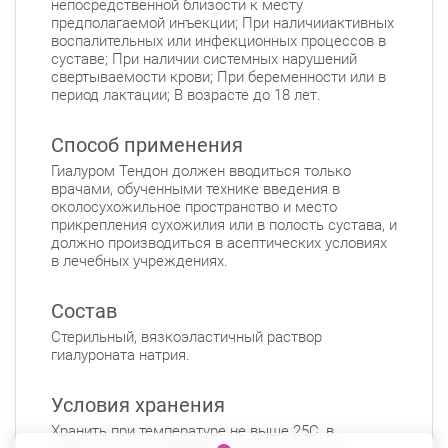
непосредственной близости к месту
предполагаемой инъекции; При наличииактивных
воспалительных или инфекционных процессов в
суставе; При наличии системных нарушений
свертываемости крови; При беременности или в
период лактации; В возрасте до 18 лет.
Способ применения
Гиалуром Тендон должен вводиться только
врачами, обученными технике введения в
околосухожильное пространство и место
прикрепления сухожилия или в полость сустава, и
должно производиться в асептических условиях
в лечебных учреждениях.
Состав
Стерильный, вязкоэластичный раствор
гиалуроната натрия.
Условия хранения
Хранить при температуре не выше 25C, в