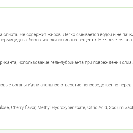
ез спирта. Не содержит жиров. Легко смывается водой и не па
пермицидных биологически активных веществ. Не является кон
иканта, использование гель-лубриканта при повреждении слиз
ловые органы и\или анальное отверстие непосредственно перед
lulose, Cherry flavor, Methyl Hydroxybenzoate, Citric Acid, Sodium Sac