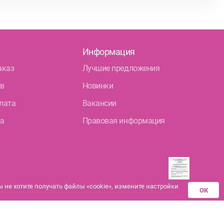
Информация
аказ
Лучшие предложения
тв
Новинки
лата
Вакансии
ра
Правовая информация
не хотите получать файлы «cookie», измените настройки
ОК
Разрешения аптек-
партнеров на
дистанционную продажу
лекарственных средств