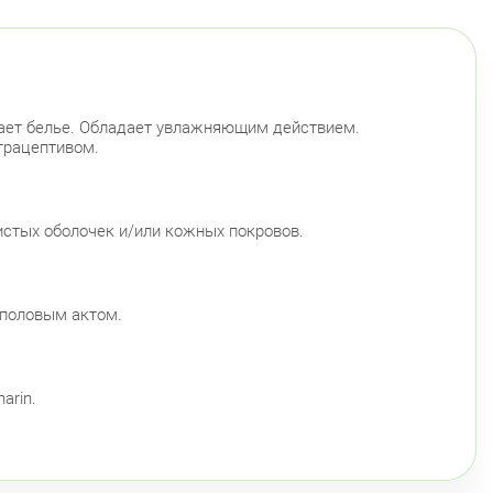
чкает белье. Обладает увлажняющим действием.
трацептивом.
истых оболочек и/или кожных покровов.
 половым актом.
harin.