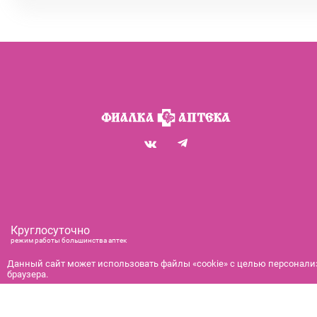
Круглосуточно
режим работы большинства аптек
+7 (812) 292-00-00
Данный сайт может использовать файлы «cookie» с целью персонализ
браузера.
справочная служба с 9:00 до 21:00
с 9:00 до 21:00
бронирование и доставка