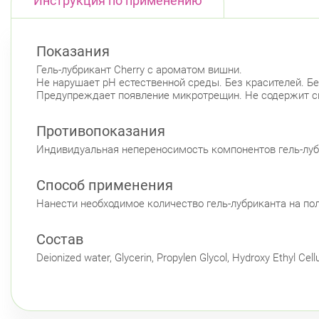
Инструкция по применению
Показания
Гель-лубрикант Cherry c ароматом вишни.
Не нарушает pH естественной среды. Без красителей. Б
Предупреждает появление микротрещин. Не содержит с
Противопоказания
Индивидуальная непереносимость компонентов гель-лубр
Способ применения
Нанести необходимое количество гель-лубриканта на по
Состав
Deionized water, Glycerin, Propylen Glycol, Hydroxy Ethyl Cel