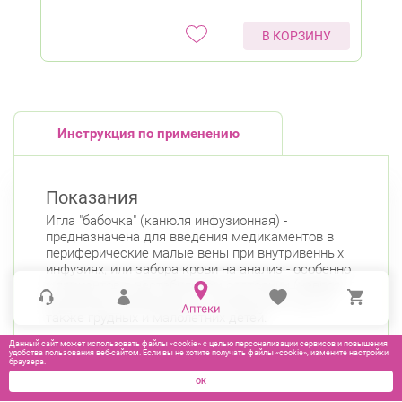
В КОРЗИНУ
Инструкция по применению
Показания
Игла "бабочка" (канюля инфузионная) -
предназначена для введения медикаментов в
периферические малые вены при внутривенных
инфузиях, или забора крови на анализ - особенно
у пациентов в нестабильном состоянии (невроз,
опьянение, возбудимость, эпилепсия и т.д.), а
также грудных и малолетних детей.
Данный сайт может использовать файлы «cookie» с целью персонализации сервисов и повышения
удобства пользования веб-сайтом. Если вы не хотите получать файлы «cookie», измените настройки
браузера.
ОК