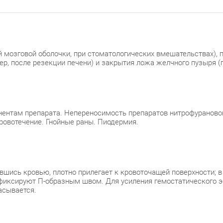
й мозговой оболочки, при стоматологических вмешательствах), 
р, после резекции печени) и закрытия ложа желчного пузыря (
ентам препарата. Непереносимость препаратов нитрофуранового
кровотечение. Гнойные раны. Пиодермия.
тавшись кровью, плотно прилегает к кровоточащей поверхности;
у фиксируют П-образным швом. Для усиления гемостатического 
асывается.