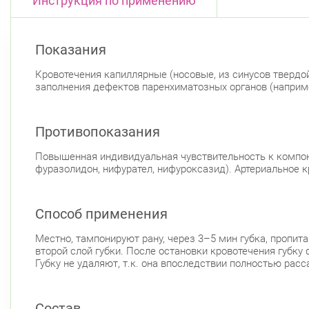
Инструкция по применению
Показания
Кровотечения капиллярные (носовые, из синусов твердо
заполнения дефектов паренхиматозных органов (наприме
Противопоказания
Повышенная индивидуальная чувствительность к компон
фуразолидон, нифурател, нифуроксазид). Артериальное 
Способ применения
Местно, тампонируют рану, через 3–5 мин губка, пропи
второй слой губки. После остановки кровотечения губк
Губку не удаляют, т.к. она впоследствии полностью расс
Состав