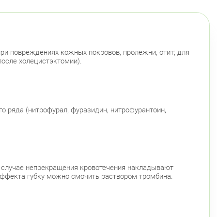
при повреждениях кожных покровов, пролежни, отит; для
после холецистэктомии).
 ряда (нитрофурал, фуразидин, нитрофурантоин,
 в случае непрекращения кровотечения накладывают
эффекта губку можно смочить раствором тромбина.