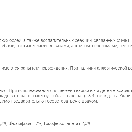
еских болей, а также воспалительных реакций, связанных с: М
ушибами, растяжениями, вывихами, артритом, переломами, нез
е имеются раны или повреждения. При наличии аллергической р
ия. При использовании для лечения взрослых и детей в возраст
ладывать на пораженную область не чаще 3-4 раз в день. Удаля
одимо предварительно посоветоваться с врачом.
,7%, dl-камфора 1,2%, Токоферол ацетат 2,0%.