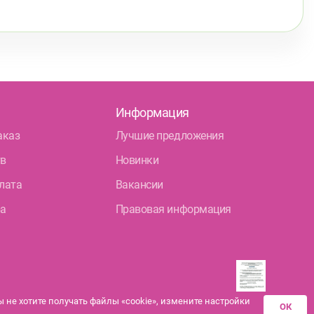
Информация
аказ
Лучшие предложения
тв
Новинки
лата
Вакансии
ра
Правовая информация
не хотите получать файлы «cookie», измените настройки
ОК
Разрешения аптек-