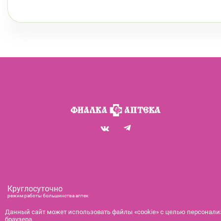
Круглосуточно
режим работы большинства аптек
+7 (812) 292-00-00
Данный сайт может использовать файлы «cookie» с целью персонализ
браузера.
справочная служба с 9:00 до 21:00