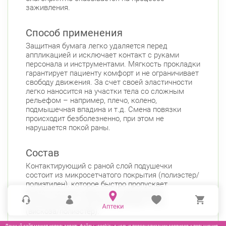
заживления.
Способ применения
Защитная бумага легко удаляется перед
аппликацией и исключает контакт с руками
персонала и инструментами. Мягкость прокладки
гарантирует пациенту комфорт и не ограничивает
свободу движения. За счет своей эластичности
легко наносится на участки тела со сложным
рельефом – например, плечо, колено,
подмышечная впадина и т.д. Смена повязки
происходит безболезненно, при этом не
нарушается покой раны.
Состав
Контактирующий с раной слой подушечки
состоит из микросетчатого покрытия (полиэстер/
полиэтилен), которое быстро пропускает
биологические жидкости и равномерно
распределяет их во впитывающем слое
(вискоза/полиэстер).