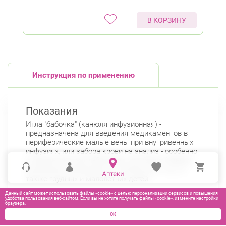
В КОРЗИНУ
Инструкция по применению
Показания
Игла "бабочка" (канюля инфузионная) -
предназначена для введения медикаментов в
периферические малые вены при внутривенных
инфузиях, или забора крови на анализ - особенно
у пациентов в нестабильном состоянии (невроз,
опьянение, возбудимость, эпилепсия и т.д.), а
также грудных и малолетних детей.
Данный сайт может использовать файлы «cookie» с целью персонализации сервисов и повышения
удобства пользования веб-сайтом. Если вы не хотите получать файлы «cookie», измените настройки
браузера.
ОК