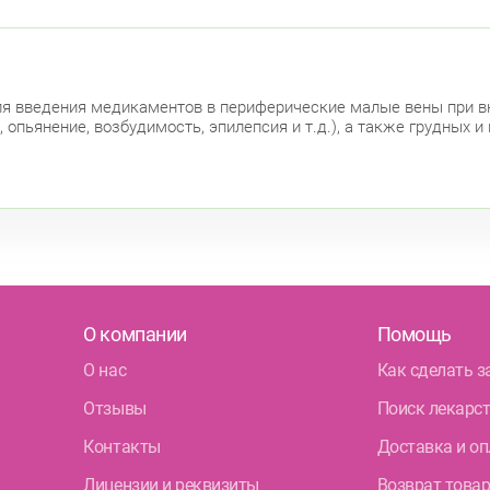
для введения медикаментов в периферические малые вены при вн
 опьянение, возбудимость, эпилепсия и т.д.), а также грудных и
О компании
Помощь
О нас
Как сделать з
Отзывы
Поиск лекарс
Контакты
Доставка и оп
Лицензии и реквизиты
Возврат това