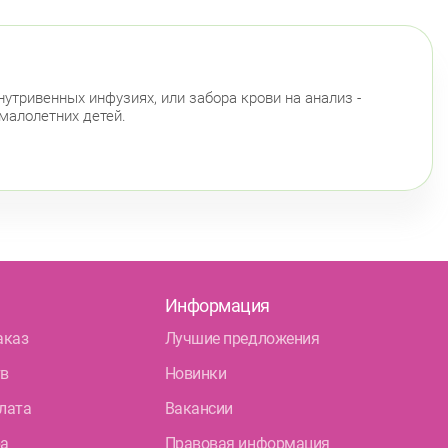
утривенных инфузиях, или забора крови на анализ -
 малолетних детей.
Информация
аказ
Лучшие предложения
тв
Новинки
лата
Вакансии
ра
Правовая информация