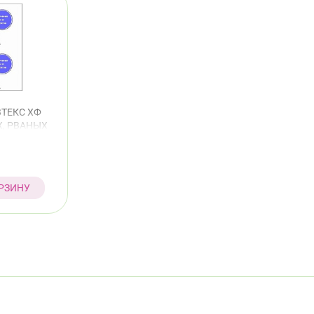
ТЕКС ХФ
, РВАНЫХ
ОВ С
НОМ И
*10 №1
РЗИНУ