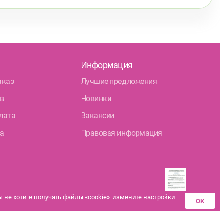
Информация
аказ
Лучшие предложения
тв
Новинки
лата
Вакансии
ра
Правовая информация
не хотите получать файлы «cookie», измените настройки
ОК
Разрешения аптек-
партнеров на