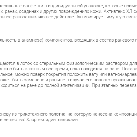
терильные салфетки в индивидуальной упаковке, которые приме
х, ранах, ссадинах и других повреждениях кожи. Активтекс ХЛ 
ельное ранозаживляющее действие. Активизирует имунную сист
льность в анамнезе) компонентов, входящих в состав раневого 
щаются в лоток со стерильным физиологическим раствором для 
олжно быть влажным все время, пока находится на ране. Пока
бильное, можно поверх покрытия положить вату или ватно-марл
может быть заменено и раньше в случае его полного пропитыва
ходиться на ране до полной эпителизации. При этапных перевяз
снову из трикотажного полотна, на которую нанесена композиц
 вещества: Хлоргексидин, лидокаин.