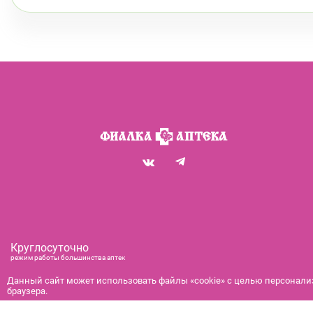
Круглосуточно
режим работы большинства аптек
+7 (812) 292-00-00
Данный сайт может использовать файлы «cookie» с целью персонализ
браузера.
справочная служба с 9:00 до 21:00