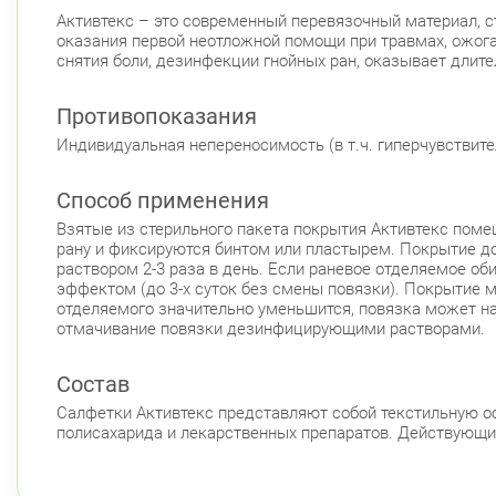
Активтекс – это современный перевязочный материал, с
оказания первой неотложной помощи при травмах, ожога
снятия боли, дезинфекции гнойных ран, оказывает длит
Противопоказания
Индивидуальная непереносимость (в т.ч. гиперчувствите
Способ применения
Взятые из стерильного пакета покрытия Активтекс поме
рану и фиксируются бинтом или пластырем. Покрытие д
раствором 2-3 раза в день. Если раневое отделяемое о
эффектом (до 3-х суток без смены повязки). Покрытие 
отделяемого значительно уменьшится, повязка может на
отмачивание повязки дезинфицирующими растворами.
Состав
Салфетки Активтекс представляют собой текстильную о
полисахарида и лекарственных препаратов. Действующие