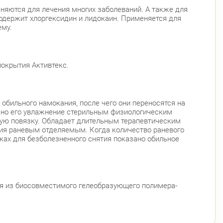
няются для лечения многих заболеваний. А также для
содержит хлоргексидин и лидокаин. Применяется для
ему.
покрытия Активтекс.
обильного намокания, после чего они переносятся на
зано его увлажнение стерильным физиологическим
евую повязку. Обладает длительным терапевтическим
ния раневым отделяемым. Когда количество раневого
ках для безболезненного снятия показано обильное
ия из биосовместимого гелеобразующего полимера-