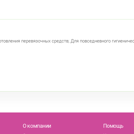
отовления перевязочных средств; Для повседневного гигиеничес
О компании
Помощь