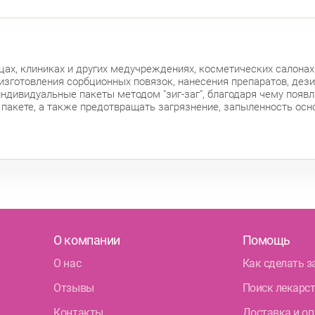
цах, клиниках и других медучреждениях, косметических салонах
зготовления сорбционных повязок, нанесения препаратов, дезин
 индивидуальные пакеты методом "зиг-заг", благодаря чему поя
в пакете, а также предотвращать загрязнение, запыленность осн
О компании
Помощь
О нас
Как сделать з
Отзывы
Поиск лекарс
Контакты
Доставка и оп