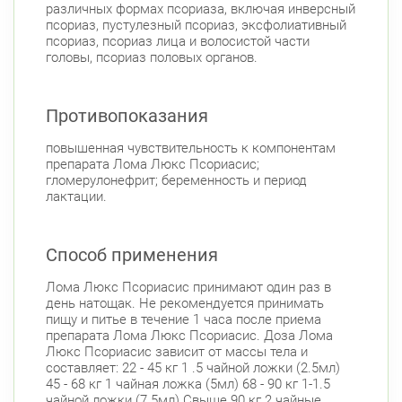
различных формах псориаза, включая инверсный
псориаз, пустулезный псориаз, эксфолиативный
псориаз, псориаз лица и волосистой части
головы, псориаз половых органов.
Противопоказания
повышенная чувствительность к компонентам
препарата Лома Люкс Псориасис;
гломерулонефрит; беременность и период
лактации.
Способ применения
Лома Люкс Псориасис принимают один раз в
день натощак. Не рекомендуется принимать
пищу и питье в течение 1 часа после приема
препарата Лома Люкс Псориасис. Доза Лома
Люкс Псориасис зависит от массы тела и
составляет: 22 - 45 кг 1 .5 чайной ложки (2.5мл)
45 - 68 кг 1 чайная ложка (5мл) 68 - 90 кг 1-1.5
чайной ложки (7.5мл) Свыше 90 кг 2 чайные