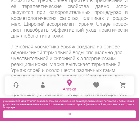
косме­тика Урьяж очень приятна в при­менении, а
её терапевтические свойства давно испо­
льзуются при оздоровительных процедурах в
косме­тологических салонах, клиниках и роддо­
мах. Широкий ассортимент Урьяж, Uriage позво­
ляет подобрать эффективный уход практи­чески
для любого типа кожи.
Лечебная косметика Урьяж создана на основе
одноименной термальной воды специально для
чувствительной и склонной к аллергическим
реакциям кожи. Марка выпускает термальный
Урьяж спрей и около шести различных гамм
косметики для детей, взрослых. Кроме того, есть
и специальные продукты для решения
дерматологических проблем кожи: бальзам
Урьяж для устранения трещин при гиперкератозе
и сыворотка Урьяж увлажняющая для всех типов
Данный сайт может использовать файлы «cookie» с целью персонализации сервисов и повышения
кожи с активным гидротермальным комплексом.
удобства пользования веб-сайтом. Если вы не хотите получать файлы «cookie», измените настройки
браузера.
ОК