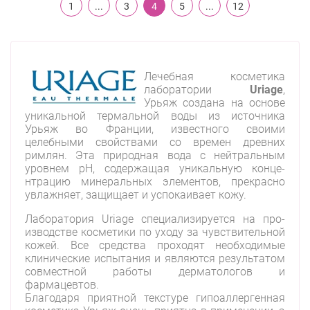
1
...
3
4
5
...
12
Лечебная косметика
лаборатории
Uriage
,
Урьяж созда­на на основе
уникальной термальной воды из исто­чника
Урьяж во Франции, известного сво­ими
целебными свойствами со времен дре­вних
римлян. Эта природная вода с нейтра­льным
уровнем pH, содержащая уникальную конце­
нтрацию минеральных элементов, прекрасно
увла­жняет, защищает и успокаивает кожу.
Лабо­ратория Uriage специализируется на про­
изводстве косметики по уходу за чувстви­тельной
кожей. Все средства проходят нео­бходимые
клинические испытания и являю­тся результатом
совместной работы дерма­тологов и
фармацевтов.
Благо­даря приятной текстуре гипоаллергенная