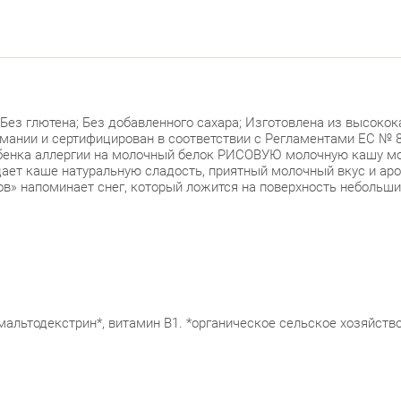
 Без глютена; Без добавленного сахара; Изготовлена из высокок
ермании и сертифицирован в соответствии с Регламентами ЕС № 
ебенка аллергии на молочный белок РИСОВУЮ молочную кашу мо
дает каше натуральную сладость, приятный молочный вкус и ар
ков» напоминает снег, который ложится на поверхность неболь
мальтодекстрин*, витамин В1. *органическое сельское хозяйств