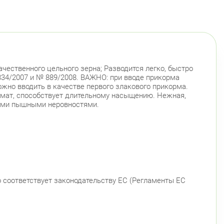
ачественного цельного зерна; Разводится легко, быстро
834/2007 и № 889/2008. ВАЖНО: при вводе прикорма
жно вводить в качестве первого злакового прикорма.
омат, способствует длительному насыщению. Нежная,
шими пышными неровностями.
о соответствует законодательству ЕС (Регламенты ЕС