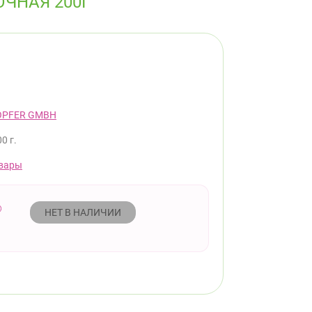
ЧНАЯ 200Г
OPFER GMBH
0 г.
вары
НЕТ В НАЛИЧИИ