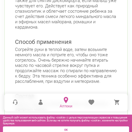
также для снятия дискомфорта, если малыш уже
чувствует его. Действует как природный
спазмолитик и облегчает состояние ребенка за
счет действия смеси легкого миндального масла
и эфирных масел майорана, ромашки и
кардамона.
Способ применения
Согрейте руки в теплой воде, затем возьмите
немного масла и потрите его, чтобы оно тоже
согрелось. Очень бережно начинайте втирать
масло по часовой стрелке вокруг пупка и
продолжайте массаж по спирали по направлению
к бедру. Эта техника особенно эффективна для
расслабления, при вздутии и метеоризме.
Состав
Масло сладкого миндаля, смесь натуральных
эфирных масел.
Данный сайт может использовать файлы «cookie» с целью персонализации сервисов и повышения
удобства пользования веб-сайтом. Если вы не хотите получать файлы «cookie», измените настройки
браузера.
ОК