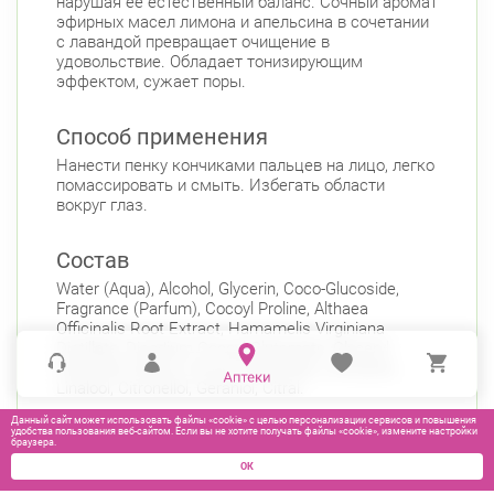
нарушая ее естественный баланс. Сочный аромат
эфирных масел лимона и апельсина в сочетании
с лавандой превращает очищение в
удовольствие. Обладает тонизирующим
эффектом, сужает поры.
Способ применения
Нанести пенку кончиками пальцев на лицо, легко
помассировать и смыть. Избегать области
вокруг глаз.
Состав
Water (Aqua), Alcohol, Glycerin, Coco-Glucoside,
Fragrance (Parfum), Cocoyl Proline, Althaea
Officinalis Root Extract, Hamamelis Virginiana
Distillate, Disodium Cocoyl Glutamate, Glyceryl
Caprylate Sodium Cocoyl Glutamate, Limonene,
Linalool, Citronellol, Geraniol, Citral.
Данный сайт может использовать файлы «cookie» с целью персонализации сервисов и повышения
удобства пользования веб-сайтом. Если вы не хотите получать файлы «cookie», измените настройки
браузера.
ОК