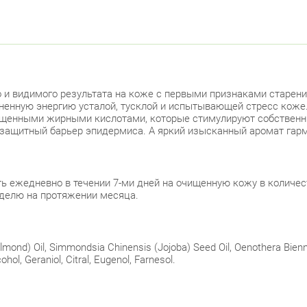
 и видимого результата на коже с первыми признаками старен
зненную энергию усталой, тусклой и испытывающей стресс коже.
ыщенными жирными кислотами, которые стимулируют собственн
 защитный барьер эпидермиса. А яркий изысканный аромат гарм
ть ежедневно в течении 7-ми дней на очищенную кожу в количес
делю на протяжении месяца.
nd) Oil, Simmondsia Chinensis (Jojoba) Seed Oil, Oenothera Biennis
ohol, Geraniol, Citral, Eugenol, Farnesol.