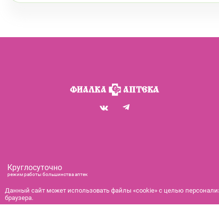
Круглосуточно
режим работы большинства аптек
+7 (812) 292-00-00
Данный сайт может использовать файлы «cookie» с целью персонализ
браузера.
справочная служба с 9:00 до 21:00
с 9:00 до 21:00