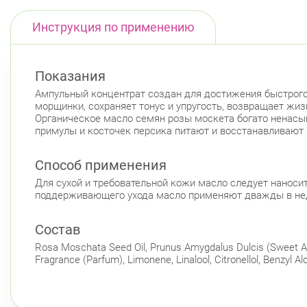
Инструкция по применению
Показания
Ампульный концентрат создан для достижения быстрого
морщинки, сохраняет тонус и упругость, возвращает жи
Органическое масло семян розы москета богато ненас
примулы и косточек персика питают и восстанавливают
Способ применения
Для сухой и требовательной кожи масло следует наноси
поддерживающего ухода масло применяют дважды в не
Состав
Rosa Moschata Seed Oil, Prunus Amygdalus Dulcis (Sweet Almo
Fragrance (Parfum), Limonene, Linalool, Citronellol, Benzyl Alc