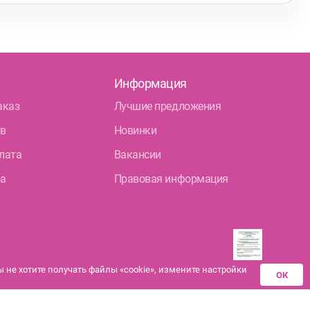
Информация
аказ
Лучшие предложения
тв
Новинки
лата
Вакансии
ра
Правовая информация
не хотите получать файлы «cookie», измените настройки
ОК
Разрешения аптек-
партнеров на
дистанционную продажу