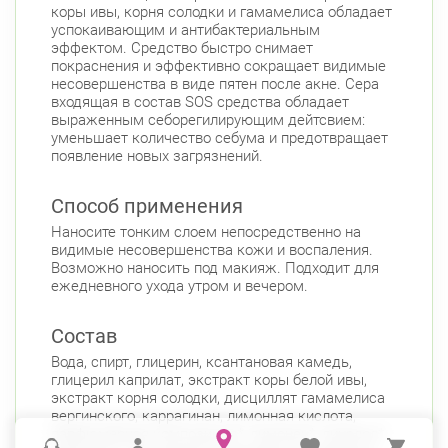
коры ивы, корня солодки и гамамелиса обладает
успокаивающим и антибактериальным
эффектом. Средство быстро снимает
покраснения и эффективно сокращает видимые
несовершенства в виде пятен после акне. Сера
входящая в состав SOS средства обладает
выраженным себорегилирующим дейтсвием:
уменьшает количество себума и предотвращает
появление новых загрязнений.
Способ применения
Наносите тонким слоем непосредственно на
видимые несовершенства кожи и воспаления.
Возможно наносить под макияж. Подходит для
ежедневного ухода утром и вечером.
Состав
Вода, спирт, глицерин, ксантановая камедь,
глицерил каприлат, экстракт коры белой ивы,
экстракт корня солодки, дисциллят гамамелиса
вергинского, каррагинан, лимонная кислота,
парфюмерная композиция*, лимонен*, линалол*,