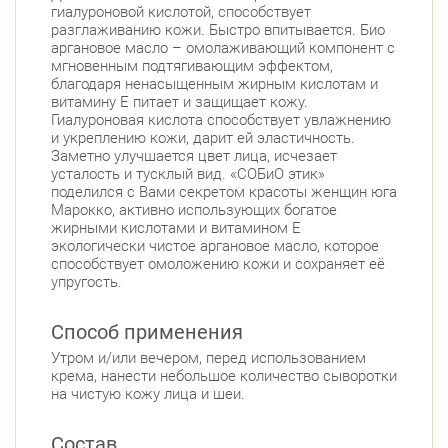
гиалуроновой кислотой, способствует
разглаживанию кожи. Быстро впитывается. Био
аргановое масло – омолаживающий компонент с
мгновенным подтягивающим эффектом,
благодаря ненасыщенным жирным кислотам и
витамину Е питает и защищает кожу.
Гиалуроновая кислота способствует увлажнению
и укреплению кожи, дарит ей эластичность.
Заметно улучшается цвет лица, исчезает
усталость и тусклый вид. «СОБиО этик»
поделился с Вами секретом красоты женщин юга
Марокко, активно использующих богатое
жирными кислотами и витамином Е
экологически чистое аргановое масло, которое
способствует омоложению кожи и сохраняет её
упругость.
Способ применения
Утром и/или вечером, перед использованием
крема, нанести небольшое количество сыворотки
на чистую кожу лица и шеи.
Состав