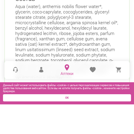
Aqua (water), anthemis nobilis flower water*,
glycerin, coco-caprylate, cocoglycerides, glyceryl
stearate citrate, polyglyceryl-3 stearate,
microcrystalline cellulose, argania spinosa kernel oil*,
benzyl alcohol, hexyldecanol, hexyldecyl laurate,
hydrogenated lecithin, ribose, jojoba esters, parfum
(fragrance), xanthan gum, cellulose gum, avena
sativa (oat) kernel extract*, dehydroxanthan gum,
linum usitatissimum (linseed) seed extract, sodium
levulinate, sodium hyaluronate, sodium phytate,
sodium benzoate, tocopherol, glyceryl caprylate, p-
anisic acid, helianthus annuus (sunflower) seed oil,
lactic acid, sodium hydroxide, alcohol. *Продукт
органического земледелия
Данный сайт может использовать файлы «cookie» с целью персонализации сервисов и повышения
удобства пользования веб-сайтом. Если вы не хотите получать файлы «cookie», измените настройки
браузера.
ОК