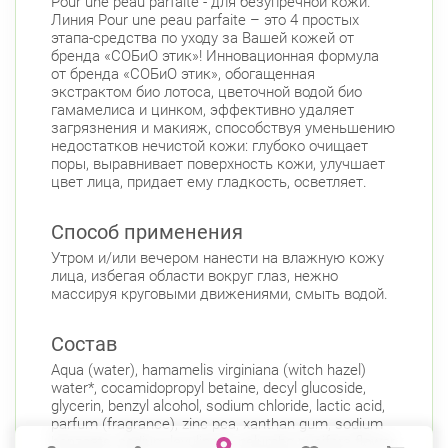
Pour une peau parfaite - для безупречной кожи.
Линия Pour une peau parfaite – это 4 простых
этапа-средства по уходу за Вашей кожей от
бренда «СОБиО этик»! Инновационная формула
от бренда «СОБиО этик», обогащенная
экстрактом био лотоса, цветочной водой био
гамамелиса и цинком, эффективно удаляет
загрязнения и макияж, способствуя уменьшению
недостатков нечистой кожи: глубоко очищает
поры, выравнивает поверхность кожи, улучшает
цвет лица, придает ему гладкость, осветляет.
Способ применения
Утром и/или вечером нанести на влажную кожу
лица, избегая области вокруг глаз, нежно
массируя круговыми движениями, смыть водой.
Состав
Aqua (water), hamamelis virginiana (witch hazel)
water*, cocamidopropyl betaine, decyl glucoside,
glycerin, benzyl alcohol, sodium chloride, lactic acid,
parfum (fragrance), zinc pca, xanthan gum, sodium
benzoate, sodium levulinate, nelumbo nucifera flower