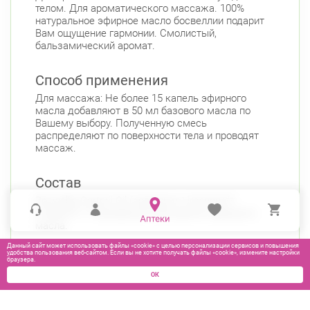
телом. Для ароматического массажа. 100%
натуральное эфирное масло босвеллии подарит
Вам ощущение гармонии. Смолистый,
бальзамический аромат.
Способ применения
Для массажа: Не более 15 капель эфирного
масла добавляют в 50 мл базового масла по
Вашему выбору. Полученную смесь
распределяют по поверхности тела и проводят
массаж.
Состав
Boswellia Carterii Oil (содержит Limonene**,
Linalool**). **природные компоненты эфирного
масла.
Данный сайт может использовать файлы «cookie» с целью персонализации сервисов и повышения
удобства пользования веб-сайтом. Если вы не хотите получать файлы «cookie», измените настройки
браузера.
ОК