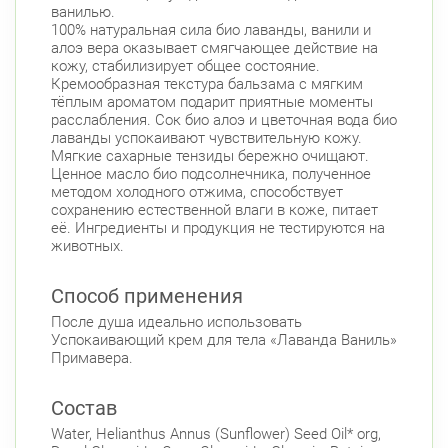
ванилью.
100% натуральная сила био лаванды, ванили и
алоэ вера оказывает смягчающее действие на
кожу, стабилизирует общее состояние.
Кремообразная текстура бальзама с мягким
тёплым ароматом подарит приятные моменты
расслабления. Сок био алоэ и цветочная вода био
лаванды успокаивают чувствительную кожу.
Мягкие сахарные тензиды бережно очищают.
Ценное масло био подсолнечника, полученное
методом холодного отжима, способствует
сохранению естественной влаги в коже, питает
её. Ингредиенты и продукция не тестируются на
животных.
Способ применения
После душа идеально использовать
Успокаивающий крем для тела «Лаванда Ваниль»
Примавера.
Состав
Water, Helianthus Annus (Sunflower) Seed Oil* org,