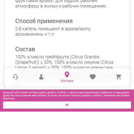
фруктовый аромат для бодрой, рабочей
атмосферы в жилых и рабочих помещениях.
Способ применения
2-8 капель помещают в аромалампу,
аромакамень и т.п.
Состав
100% э/масло грейпфрута (Citrus Grandis
(Grapefruit)) ≥ 30%; 100% э/масло лимона (Citrus
Limon (Lemon)) ≥ 30%; 100% э/масло апельсина
сладкого (Citrus Aurantium Dulcis (Orange)) ≥ 15%,
но < 30%; отдушка - смесь натуральных э/масел <
5%.
Данный сайт может использовать файлы «cookie» с целью персонализации сервисов и повышения
удобства пользования веб-сайтом. Если вы не хотите получать файлы «cookie», измените настройки
браузера.
ОК