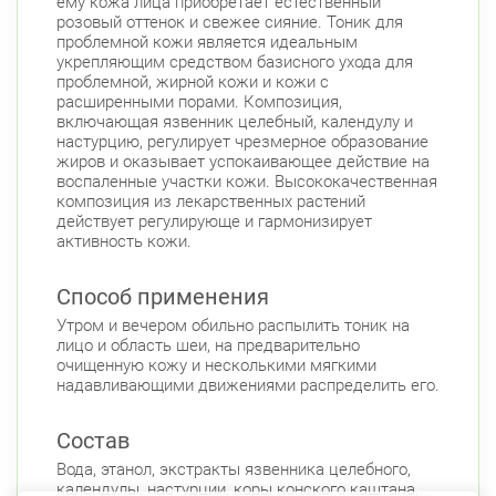
ему кожа лица приобретает естественный
розовый оттенок и свежее сияние. Тоник для
проблемной кожи является идеальным
укрепляющим средством базисного ухода для
проблемной, жирной кожи и кожи с
расширенными порами. Композиция,
включающая язвенник целебный, календулу и
настурцию, регулирует чрезмерное образование
жиров и оказывает успокаивающее действие на
воспаленные участки кожи. Высококачественная
композиция из лекарственных растений
действует регулирующе и гармонизирует
активность кожи.
Способ применения
Утром и вечером обильно распылить тоник на
лицо и область шеи, на предварительно
очищенную кожу и несколькими мягкими
надавливающими движениями распределить его.
Состав
Вода, этанол, экстракты язвенника целебного,
календулы, настурции, коры конского каштана,