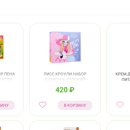
Р ПЕНА
ЛИСС КРОУЛИ НАБОР
КРЕМ 
РУТТИ
ШАМПУНЬ ДЕТСКИЙ
ПИТ
ЕТСКИЙ
260МЛ+СПРЕЙ Д/ЛЕГКОГО
420
₽
N-2402
РАСЧЕСЫВАНИЯ ВОЛОС
150МЛ BN-2401
ЗИНУ
В КОРЗИНУ