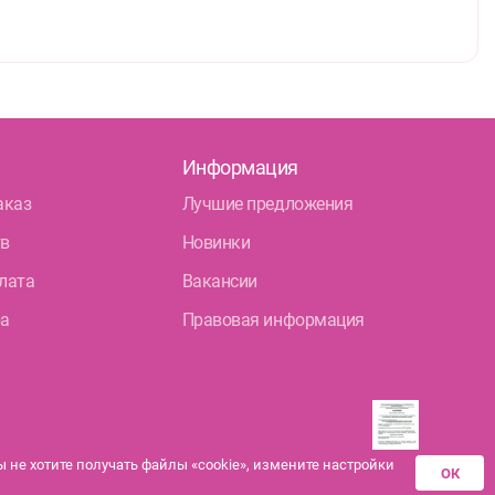
Информация
аказ
Лучшие предложения
тв
Новинки
лата
Вакансии
ра
Правовая информация
не хотите получать файлы «cookie», измените настройки
ОК
Разрешения аптек-