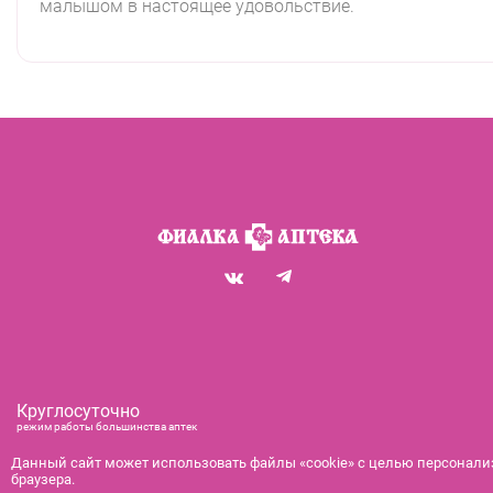
малышом в настоящее удовольствие.
Круглосуточно
режим работы большинства аптек
+7 (812) 292-00-00
Данный сайт может использовать файлы «cookie» с целью персонализ
браузера.
справочная служба с 9:00 до 21:00