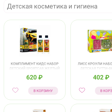
Детская косметика и гигиена
КОМПЛИМЕНТ КИДС НАБОР
ЛИСС КРОУЛИ НАБО
ДЕТСКИЙ SPORTCAR ЖЕЛТЫЙ
ДЕТСКАЯ ТУТТИ-Ф
ПЕНА Д/ДУША И ВАННЫ
180МЛ+ШАМПУНЬ Д
620
₽
402
₽
250МЛ+ШАМПУНЬ
КЛУБНИКА 180МЛ B
250МЛ+МАГНИТ
В КОРЗИНУ
В КОР