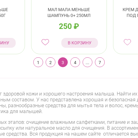
ЬШЕ
МАЛ МАЛА МЕНЬШЕ
КРЕМ 
50Г
ШАМПУНЬ 0+ 250МЛ
ПОД 
250
₽
ЗИНУ
В КОРЗИНУ
1
2
3
4
...
7
г здоровой кожи и хорошего настроения малыша. Найти их м
ым составом. У нас представлена хорошая и безопасная д
ены, разнообразные средства для мытья тела и волос, крем
тика для малышей.
вных этапов: очищение влажными салфетками, питание и з
исыпку или натуральное масло для очищения. В ассортимент
ые средства. Вся продукция на нашем сайте отличается вы