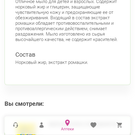
Отличное мыло для детей и взрослых. Содержит
Ленинский пр., д.78, к.1
Круглосуточно
норковый жир и глицерин, защищающие
Юго-Западная
чувствительную кожу и предохраняющие ее от
обезжиривания. Входящий в состав экстракт
Ленинский пр., д. 88
Круглосуточно
ромашки обладает противовоспалительными и
Юго-Западная
противоаллергическим действием, снимает
раздражения. Мыло изготовлено из сырья
Московский район
высочайшего качества, не содержит красителей.
Авиационная улица, д. 7
Круглосуточно
Парк Победы
Электросила
Состав
Невский район
Норковый жир, экстракт ромашки.
ул. Дыбенко ул., д. 8, к. 3
Круглосуточно
Улица Дыбенко
Подвойского 6/5 (Белышева, 5)
8:00-22:00
Проспект Большевиков
Улица Дыбенко
Вы смотрели:
Петроградский район
Чкаловский пр., д. 60
Круглосуточно
Петроградская
Спортивная
Чкаловская
МЫЛО ДЕТСКОЕ С РОМАШКОЙ 90Г
Б. Монетная ул., д. 10