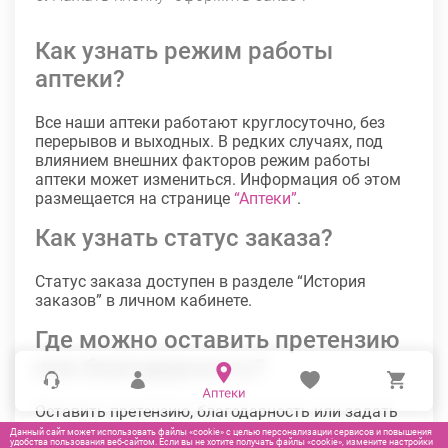
Как узнать режим работы
аптеки?
Все наши аптеки работают круглосуточно, без
перерывов и выходных. В редких случаях, под
влиянием внешних факторов режим работы
аптеки может измениться. Информация об этом
размещается на странице
“Аптеки”
.
Как узнать статус заказа?
Статус заказа доступен в разделе “История
заказов” в личном кабинете.
Где можно оставить претензию
или благодарность?
Оставить претензию, благодарность или задать
вопрос можно в разделе отзывы, расположенный
Данный сайт может использовать файлы «cookie» с целью персонализации сервисов и повышения
удобства пользования веб-сайтом. Если вы не хотите получать файлы «cookie», измените настройки