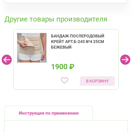
пр. Королёва, д. 61
К списку аптек
Круглосуточно
Комендантский пр.
Другие товары производителя
БАНДАЖ ПОСЛЕРОДОВЫЙ
КРЕЙТ АРТ.Б-245 №4 25СМ
БЕЖЕВЫЙ
1900
₽
В КОРЗИНУ
Инструкция по применению