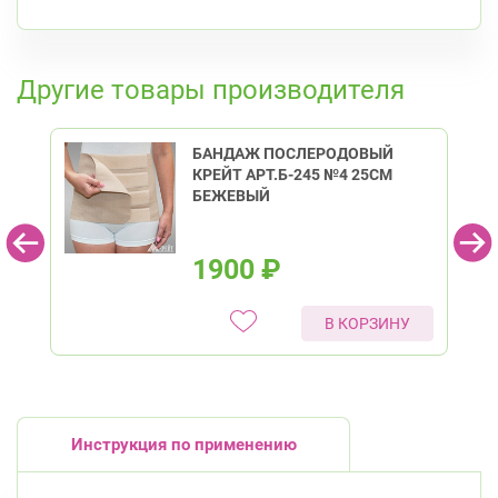
Петроградская
Спортивная
Чкаловская
К списку аптек
Приморский район
Другие товары производителя
Савушкина ул., д.143
Круглосуточно
Беговая
БАНДАЖ ПОСЛЕРОДОВЫЙ
Богатырский пр., д. 28
Круглосуточно
КРЕЙТ АРТ.Б-245 №4 25СМ
Пионерская
Комендантский пр.
БЕЖЕВЫЙ
1900
₽
В КОРЗИНУ
Инструкция по применению