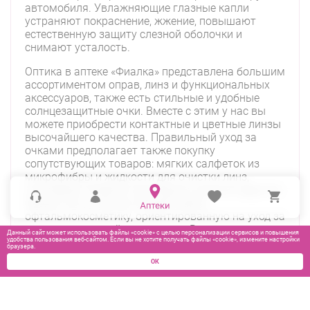
автомобиля. Увлажняющие глазные капли
устраняют покраснение, жжение, повышают
естественную защиту слезной оболочки и
снимают усталость.
Оптика в аптеке «Фиалка» представлена большим
ассортиментом оправ, линз и функциональных
аксессуаров, также есть стильные и удобные
солнцезащитные очки. Вместе с этим у нас вы
можете приобрести контактные и цветные линзы
высочайшего качества. Правильный уход за
очками предполагает также покупку
сопутствующих товаров: мягких салфеток из
микрофибры и жидкости для очистки линз,
стопперов, отверток, футляров и многого другого.
Кроме того, у нас вы можете найти
офтальмокосметику, ориентированную на уход за
веками и за кожей вокруг глаз. Вся продукция
Данный сайт может использовать файлы «cookie» с целью персонализации сервисов и повышения
отличается высоким качеством и надежностью.
удобства пользования веб-сайтом. Если вы не хотите получать файлы «cookie», измените настройки
браузера.
ОК